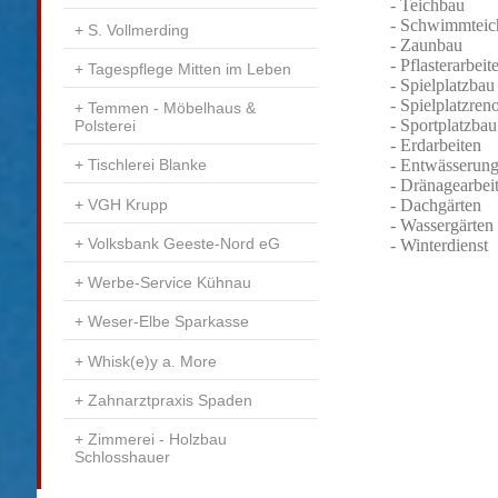
- Teichbau
- Schwimmteic
S. Vollmerding
- Zaunbau
- Pflasterarbeit
Tagespflege Mitten im Leben
- Spielplatzbau
- Spielplatzren
Temmen - Möbelhaus &
- Sportplatzbau
Polsterei
- Erdarbeiten
Tischlerei Blanke
- Entwässerung
- Dränagearbei
VGH Krupp
- Dachgärten
- Wassergärten
Volksbank Geeste-Nord eG
- Winterdienst
Werbe-Service Kühnau
Weser-Elbe Sparkasse
Whisk(e)y a. More
Zahnarztpraxis Spaden
Zimmerei - Holzbau
Schlosshauer