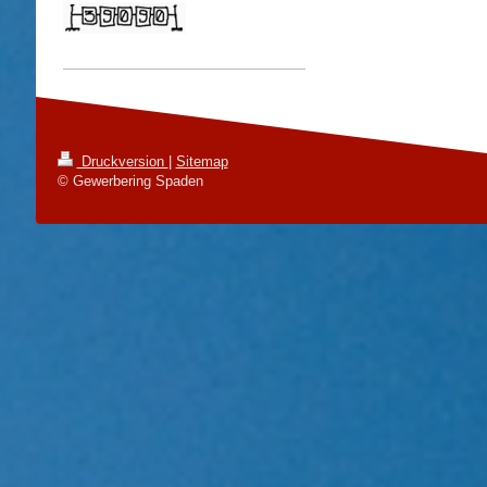
Druckversion
|
Sitemap
© Gewerbering Spaden