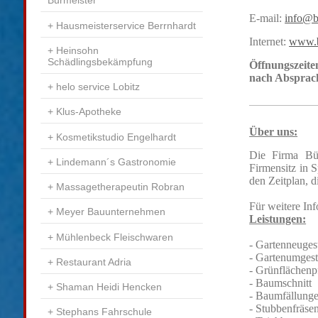
Burmeister
E-mail:
info@b
Hausmeisterservice Berrnhardt
Internet:
www.b
Heinsohn
Schädlingsbekämpfung
Öffnungszeite
nach Abspra
helo service Lobitz
Klus-Apotheke
Über uns:
Kosmetikstudio Engelhardt
Die Firma Bü
Lindemann´s Gastronomie
Firmensitz in 
den Zeitplan, d
Massagetherapeutin Robran
Für weitere Inf
Meyer Bauunternehmen
Leistungen:
Mühlenbeck Fleischwaren
- Gartenneuges
- Gartenumgest
Restaurant Adria
- Grünflächenp
- Baumschnitt
Shaman Heidi Hencken
- Baumfällung
- Stubbenfräse
Stephans Fahrschule