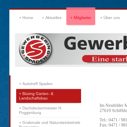
Home
Aktuelles
Mitglieder
Über uns
Autotreff Spaden
Büsing Garten- &
Landschaftsbau
Im Neufelder 
Dachdeckermeister H.
27619 Schiffd
Poggenburg
Tel.: 0471 / 9
Grabmale und Natursteinbetrieb
Fax: 0471 / 9