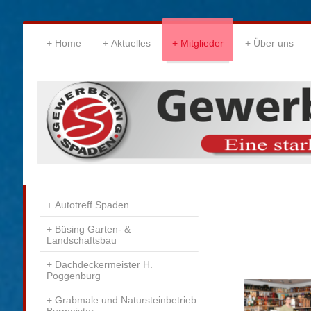
Home
Aktuelles
Mitglieder
Über uns
Autotreff Spaden
Büsing Garten- &
Landschaftsbau
Dachdeckermeister H.
Poggenburg
Grabmale und Natursteinbetrieb