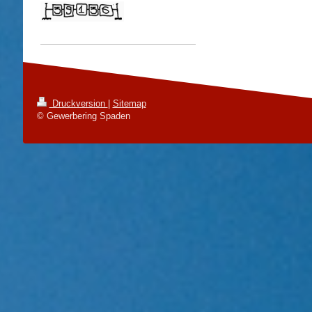
Druckversion
|
Sitemap
© Gewerbering Spaden