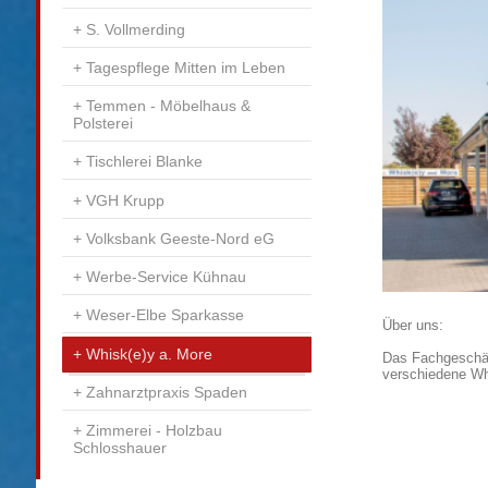
S. Vollmerding
Tagespflege Mitten im Leben
Temmen - Möbelhaus &
Polsterei
Tischlerei Blanke
VGH Krupp
Volksbank Geeste-Nord eG
Werbe-Service Kühnau
Weser-Elbe Sparkasse
Über uns:
Whisk(e)y a. More
Das Fachgeschäf
verschiedene Whi
Zahnarztpraxis Spaden
Zimmerei - Holzbau
Schlosshauer