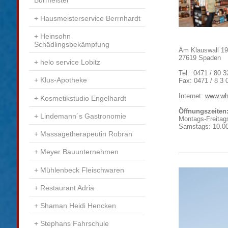
Burmeister
Hausmeisterservice Berrnhardt
Heinsohn
Schädlingsbekämpfung
Am Klauswall 1
27619 Spaden
helo service Lobitz
Tel: 0471 / 80 3
Klus-Apotheke
Fax: 0471 / 8 3 
Internet:
www.wh
Kosmetikstudio Engelhardt
Öffnungszeiten
Lindemann´s Gastronomie
Montags-Freitag
Samstags: 10.00
Massagetherapeutin Robran
Meyer Bauunternehmen
Mühlenbeck Fleischwaren
Restaurant Adria
Shaman Heidi Hencken
Stephans Fahrschule